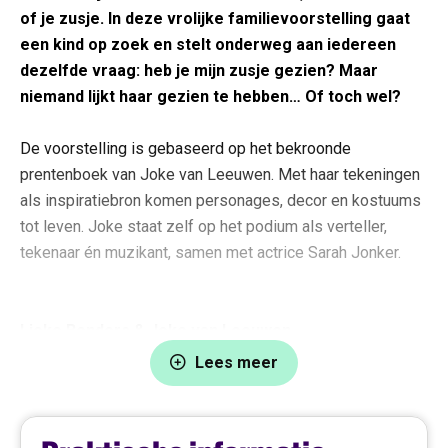
of je zusje. In deze vrolijke familievoorstelling gaat
een kind op zoek en stelt onderweg aan iedereen
dezelfde vraag: heb je mijn zusje gezien? Maar
niemand lijkt haar gezien te hebben… Of toch wel?
De voorstelling is gebaseerd op het bekroonde
prentenboek van Joke van Leeuwen. Met haar tekeningen
als inspiratiebron komen personages, decor en kostuums
tot leven. Joke staat zelf op het podium als verteller,
tekenaar én muzikant, samen met actrice Sarah Jonker.
Lieke Benders & Joke van Leeuwen
Theatermaker Lieke Benders werkt al langer succesvol
Lees meer
samen met Joke van Leeuwen. Zo baseerde ze de
voorstelling niet wiet, wel nel (winnaar Zilveren Krekel
2013) op het gelijknamige boek en schreef Joke voor niet