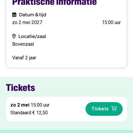
Praktische informatie
vergeten een nieuwe tekst. In Heb je mijn zusje gezien?
en in Hoeheettut, genomineerd voor de PodiumKids
Datum & tijd
Publieksprijs 2024, staat Joke van Leeuwen zelf op het
zo 2 mei 2027
15:00 uur
podium.
Locatie/zaal
Speciaal voor het seizoen 2026–2027 keert Heb je mijn
Bovenzaal
zusje gezien? terug, na eerdere succesvolle tournees
door Nederland en Vlaanderen – voor een nieuwe
Vanaf 2 jaar
generatie 2,5-jarigen.
Tickets
zo 2 mei
15:00 uur
Tickets
Standaard € 12,50