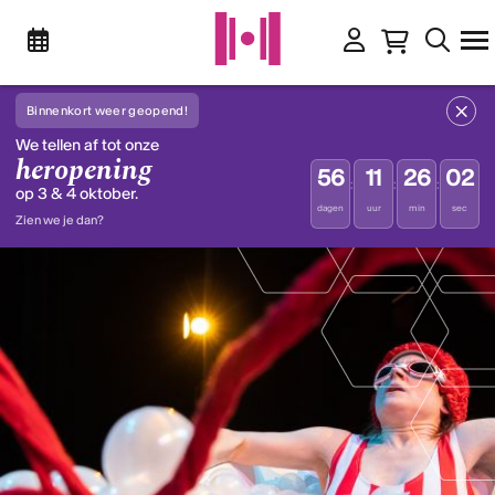
Binnenkort weer geopend!
We tellen af tot onze
heropening
56
11
26
02
:
:
:
op 3 & 4 oktober.
dagen
uur
min
sec
Zien we je dan?