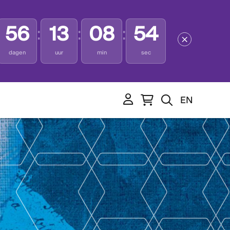
56
13
08
53
:
:
:
dagen
uur
min
sec
EN