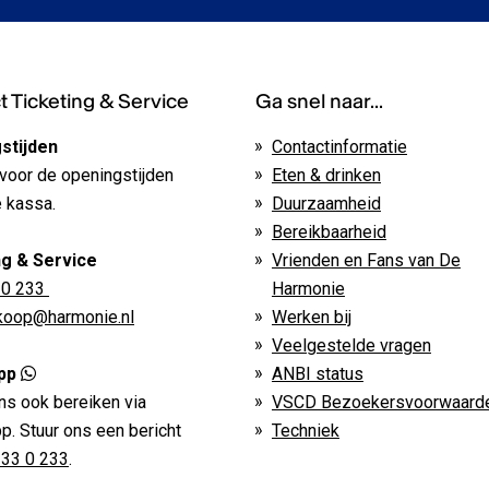
 Ticketing & Service
Ga snel naar...
stijden
Contactinformatie
voor de openingstijden
Eten & drinken
 kassa.
Duurzaamheid
Bereikbaarheid
ng & Service
Vrienden en Fans van De
 0 233
Harmonie
rkoop@harmonie.nl
Werken bij
Veelgestelde vragen
pp
ANBI status
ns ook bereiken via
VSCD Bezoekersvoorwaard
. Stuur ons een bericht
Techniek
233 0 233
.