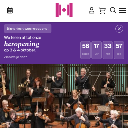
Binnenkort weer geopend!
We tellen af tot onze
heropening
56
17
33
57
:
:
:
op 3 & 4 oktober.
dagen
uur
min
sec
Zien we je dan?