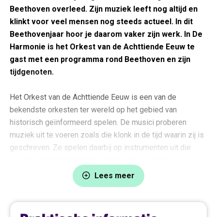
Beethoven overleed. Zijn muziek leeft nog altijd en
klinkt voor veel mensen nog steeds actueel. In dit
Beethovenjaar hoor je daarom vaker zijn werk. In De
Harmonie is het Orkest van de Achttiende Eeuw te
gast met een programma rond Beethoven en zijn
tijdgenoten.
Het Orkest van de Achttiende Eeuw is een van de
bekendste orkesten ter wereld op het gebied van
historisch geïnformeerd spelen. De musici proberen
muziek uit te voeren zoals die klonk in de tijd waarin zij is
geschreven. Ze spelen daarbij op instrumenten uit die
periode. Veel orkestleden spelen ook in andere
(kamer)muziekensembles in binnen- en buitenland.
Lees meer
Het orkest werd begin jaren tachtig internationaal bekend.
Het speelde grote symfonieën op originele instrumenten