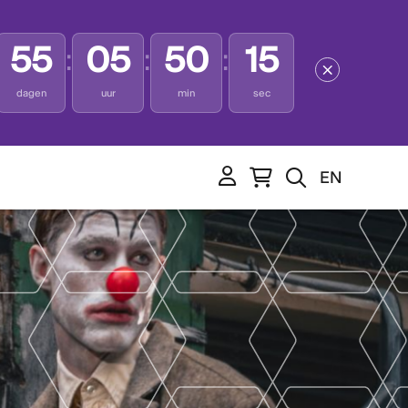
55
05
50
13
:
:
:
dagen
uur
min
sec
EN