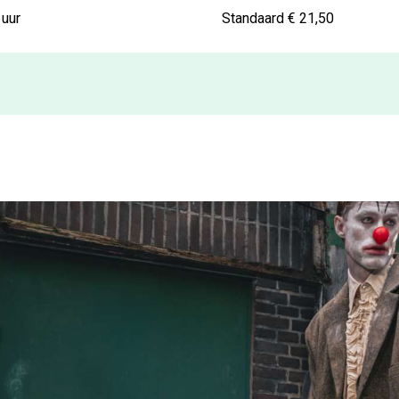
 uur
Standaard € 21,50
25) - Keuze van de Criticus:
me (zaliger gedachtenis) komen voorbij, en
tsperformers uit de onvolprezen