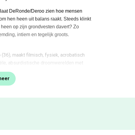
ng laat DeRonde/Deroo zien hoe mensen
m hen heen uit balans raakt. Steeds klinkt
je heen op zijn grondvesten davert? Zo
mding, intiem en tegelijk groots.
6), maakt filmisch, fysiek, acrobatisch
reële, absurdistische droomwerelden met
ertrekpunt. Ze zoeken voortdurend naar de
tische en onvoorspelbare zeggingskracht te
meer
ry Stipendium van het Cultuurfonds, een
dvoorstelling
Hou Vast
(7+; 2026) werd
n in
de Volkskrant
en werd uitgeroepen tot
ry Stipendium (2025):
 camera en poëtisch zonder woorden.”