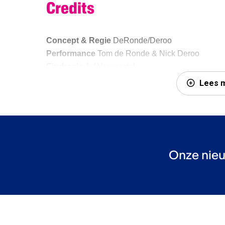
Credits
Concept & Regie
DeRonde/Deroo
Performance
Tom de Ronde & Nick Deroo
Eindregie
Jef Van gestel
Dramaturgie
Pol Eggermont
Lees 
Sound Design
Jethro Cooke
Lichtontwerp
Tim van ‘t Hof
Kostuum
Karen Meijer
Fotografie/Videografie
Joshua Walter
Productieleiding
Pascal Kijzer
Onze nieu
Zakelijke leiding
Anna Schaap
Marketing
Lonneke van Eden
Productie
DeRonde/Deroo
Coproductie
Feikes Huis
Met dank aan
Theater na de Dam, De Verkadefabr