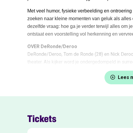
Met veel humor, fysieke verbeelding en ontroeri
zoeken naar kleine momenten van geluk als alles o
dezelfde vraag: hoe ga je verder terwijl alles om 
ontstaat een voorstelling vol herkenning en vervree
OVER DeRonde/Deroo
DeRonde/Deroo, Tom de Ronde (28) en Nick Deroo (3
theater. Als kijker word je ondergedompeld in sur
eigen regels en wetten. Het lichaam is altijd hun v
(on)mogelijkheden van het lichaam om tot een poë
Lees 
komen. In 2025 ontving DeRonde/Deroo het Wim Ba
prijs voor hun veelbelovende oeuvre. Ook hun jeug
lovend ontvangen: de voorstelling kreeg vier sterre
Keuze van de Criticus in de
Theaterkrant
.
Tickets
Het Cultuurfonds, bij uitreiking van het Wim Ba
“Hun werk is visueel verbluffend; filmisch zonder