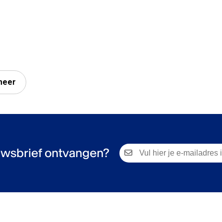
meer
wsbrief ontvangen?
iek, Korzo, Club Nyx