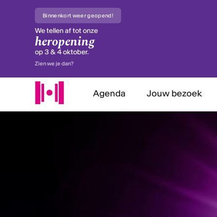
Binnenkort weer geopend!
We tellen af tot onze
heropening
op 3 & 4 oktober.
Zien we je dan?
Agenda
Jouw bezoek