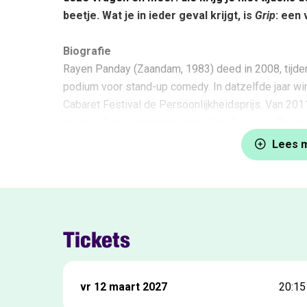
beetje. Wat je in ieder geval krijgt, is
Grip
: een 
Biografie
Rayen Panday (Zaandam, 1983) deed in 2008, tijde
podium voor stand-up comedy. In datzelfde jaar wint
Cabaret Festival de Persoonlijkheidsprijs. Van 2011
avondvullende cabaretvoorstelling Drie keer Ray
Verder Vertellen
, beide uitgezonden op NPO 3, en
Lees 
bekend bij het grote publiek. Rayen is al jaren on
een wekelijkse podcast vanuit Toomler met comedia
programma’s is Rayen een graag geziene gast. Zo w
Hou van Holland, LOL (Last One Laughing), Dit wa
Rayen een van de comedians bij
Lubach’s Avondsh
Tickets
met zijn zevende show
Karma
door het land. Vanaf
nieuwe voorstelling
Grip
.
vr 12 maart 2027
20:15