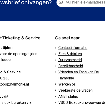
wsbrief ontvangen?
 Ticketing & Service
Ga snel naar...
stijden
Contactinformatie
voor de openingstijden
Eten & drinken
 kassa.
Duurzaamheid
Bereikbaarheid
ng & Service
Vrienden en Fans van De
 0 233
Harmonie
rkoop@harmonie.nl
Werken bij
Veelgestelde vragen
pp
ANBI status
ns ook bereiken via
VSCD Bezoekersvoorwaard