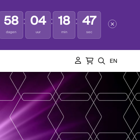
58
04
18
46
:
:
:
dagen
uur
min
sec
EN