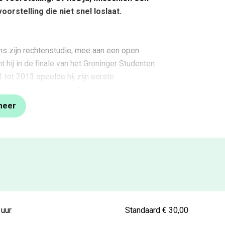
voorstelling die niet snel loslaat.
ns zijn rechtenstudie, mee aan een open
 hij in de finale van het Groninger Studenten
 tot 2013 speelde hij zijn eerste
en. Meerdere shows zoals
Vrijspraak, Niet
Fenomeen
volgden. Die laatste maakte hem
meer
derdeel van Comedytrain en heeft sinds 2020
n Stefan Pop. In verschillende tv-
as hij te zien in
The Roast, Weet ik veel, Ik
s het Nieuws
en
Ranking the Stars
. Ook was
ow Stand-ups
. Tot half april 2025 tourt Rayen
 november starten de try-outs van zijn
 uur
Standaard € 30,00