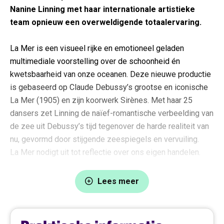
Nanine Linning met haar internationale artistieke
team opnieuw een overweldigende totaalervaring.
La Mer is een visueel rijke en emotioneel geladen
multimediale voorstelling over de schoonheid én
kwetsbaarheid van onze oceanen. Deze nieuwe productie
is gebaseerd op Claude Debussy’s grootse en iconische
La Mer (1905) en zijn koorwerk Sirènes. Met haar 25
dansers zet Linning de naïef-romantische verbeelding van
de zee uit Debussy’s tijd tegenover de harde realiteit van
nu, gevormd door stijgende zeespiegels en vervuiling.
La Mer nodigt uit tot reflectie over ons eigen handelen.
Het resultaat is een meeslepende hybride van dans,
Lees meer
muziek, couture en videokunst die zowel fysiek als
intellectueel raakt. De cinematografische muziek van
Yannis Kyriakides biedt een eigentijdse tegenhanger