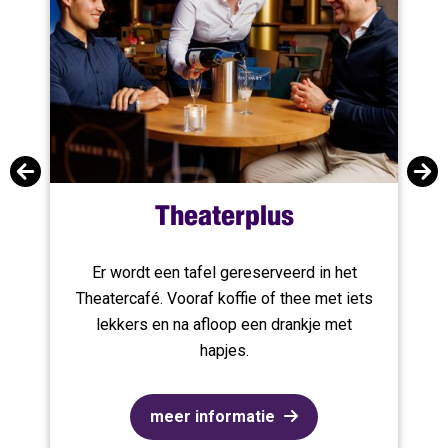
Theaterplus
en
Er wordt een tafel gereserveerd in het
d
Theatercafé. Vooraf koffie of thee met iets
lekkers en na afloop een drankje met
hapjes.
meer informatie