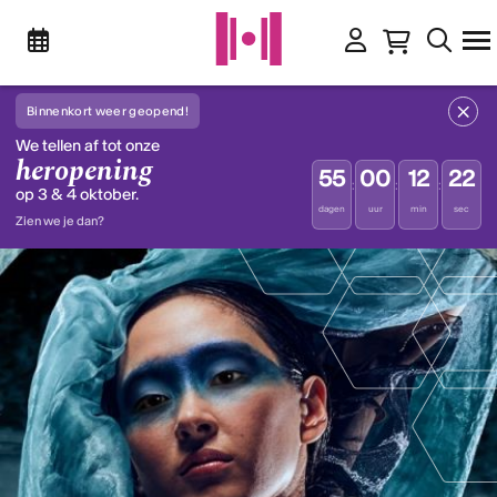
Binnenkort weer geopend!
We tellen af tot onze
heropening
55
00
12
22
:
:
:
op 3 & 4 oktober.
dagen
uur
min
sec
Zien we je dan?