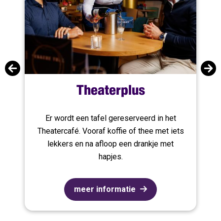
Theaterplus
en
Er wordt een tafel gereserveerd in het
d
Theatercafé. Vooraf koffie of thee met iets
lekkers en na afloop een drankje met
hapjes.
meer informatie