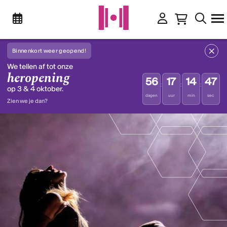
Binnenkort weer geopend!
We tellen af tot onze
heropening
56
17
14
47
:
:
:
op 3 & 4 oktober.
dagen
uur
min
sec
Zien we je dan?