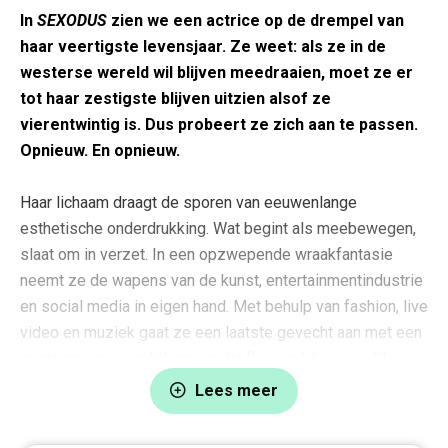
In
SEXODUS
zien we een actrice op de drempel van
haar veertigste levensjaar. Ze weet: als ze in de
westerse wereld wil blijven meedraaien, moet ze er
tot haar zestigste blijven uitzien alsof ze
vierentwintig is. Dus probeert ze zich aan te passen.
Opnieuw. En opnieuw.
Haar lichaam draagt de sporen van eeuwenlange
esthetische onderdrukking. Wat begint als meebewegen,
slaat om in verzet. In een opzwepende wraakfantasie
neemt ze de wapens van de kunst, entertainmentindustrie
en social media in eigen hand. Met behulp van fashion, live
video en muziek gaat ze een laatste gevecht aan met een
systeem van wereldformaat dat floreert bij vrouwelijke
onzekerheid. In de hoop dat ze, als de woede is
Lees meer
uitgeraast, een glimp kan krijgen van wat daar voorbij ligt.