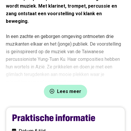
wordt muziek. Met klarinet, trompet, percussie en
zang ontstaat een voorstelling vol klank en
beweging.
In een zachte en geborgen omgeving ontmoeten drie
muzikanten elkaar en het (jonge) publiek. De voorstelling
is geïnspireerd op de muziek van de Taiwanese
percussioniste Yung-Tuan Ku. Haar composities hebben
hun wortels in Azië. Ze prikkelen en doen je met een
glimlach terugdenken aan mooie plekken waar je
misschien nog wel nooit bent geweest.
Lees meer
Met percussie, klarinet, trompet en zang ontstaat een
speels muzikaal landschap. Kinderen mogen kijken,
luisteren, bewegen of juist rustig genieten van alles wat er
Praktische informatie
om hen heen gebeurt. Heel even komen tuimelen mag,
lekker een half uur blijven deinen en soezelen ook.
Datum & tijd