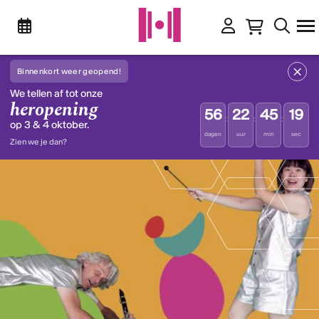
Binnenkort weer geopend!
We tellen af tot onze
heropening
56
22
45
19
:
:
:
op 3 & 4 oktober.
dagen
uur
min
sec
Zien we je dan?