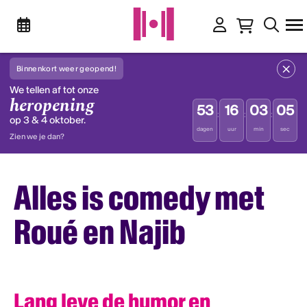
Binnenkort weer geopend!
We tellen af tot onze
heropening
53
16
03
05
:
:
:
op 3 & 4 oktober.
dagen
uur
min
sec
Zien we je dan?
Alles is comedy met
Roué en Najib
Lang leve de humor en