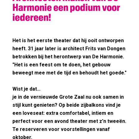
Harmonie een podium voor
iedereen!
Welke nieuwsbrief wil je ontvangen?
Wekelijkse update
Het is het eerste theater dat hij ooit ontworpen
Mis niets: het laatste theaternieuws, updates en
heeft. 31 jaar later is architect Frits van Dongen
info over nieuwe kaartverkoop in je inbox.
betrokken bij het herontwerp van De Harmonie.
Harmonie Young update
"Het is een feest om te doen, het gebouw
Een wekelijkse update en tips voor iedereen
beweegt mee met de tijd en behoudt het goede."
tussen 12 en 29 jaar.
Wist je dat…
je in de vernieuwde Grote Zaal nu ook samen in
Aanmelden
stijl kunt genieten? Op beide zijbalkons vind je
een loveseat: extra comfortabel, intiem en
perfect voor een avond theater met z’n tweeën.
Te reserveren voor voorstellingen vanaf
oktober.