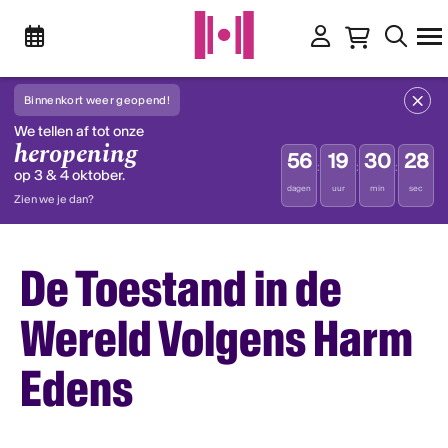
Binnenkort weer geopend!
We tellen af tot onze
heropening
56
19
30
28
:
:
:
op 3 & 4 oktober.
dagen
uur
min
sec
Zien we je dan?
De Toestand in de
Wereld Volgens Harm
Edens