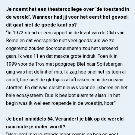
Je noemt het een theatercollege over ‘de toestand in
de wereld’. Wanneer had jij voor het eerst het gevoel:
dit gaat niet de goede kant op?
“In 1972 stond er een rapport in de krant van de Club van
Rome en dat voorspelde niet veel goeds: als we zo
ongeremd zouden doorconsumeren zou het verkeerd
gaan. Ik was 11 en dat maakte grote indruk. Toen ik in
1999 voor de Tros met popgroep Bløf naar Spitsbergen
ging was het definitief mis. Ik zag hoe snel het ijs toen al
smolt, hoe snel de gletsjers al afbraken en in de oceaan
stortten. En dat was slecht nieuws voor de ijsberen en het
hele ecosysteem. Dus ik besloot alarm te slaan. In het
begin was ik wel een roepende in de woestijn, hoor.”
Je bent inmiddels 64. Verandert je blik op de wereld
naarmate je ouder wordt?
“Heel erg! Ik krijg steeds meer kennis en ben op veel