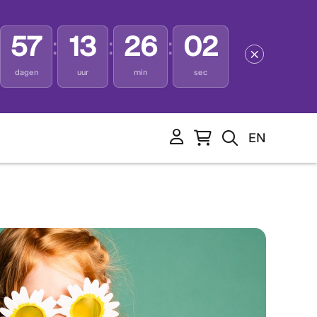
57
13
26
02
:
:
:
dagen
uur
min
sec
EN