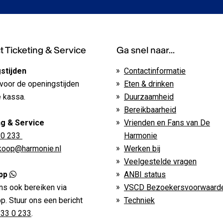
 Ticketing & Service
Ga snel naar...
stijden
Contactinformatie
voor de openingstijden
Eten & drinken
 kassa.
Duurzaamheid
Bereikbaarheid
ng & Service
Vrienden en Fans van De
 0 233
Harmonie
rkoop@harmonie.nl
Werken bij
Veelgestelde vragen
pp
ANBI status
ns ook bereiken via
VSCD Bezoekersvoorwaard
. Stuur ons een bericht
Techniek
233 0 233
.