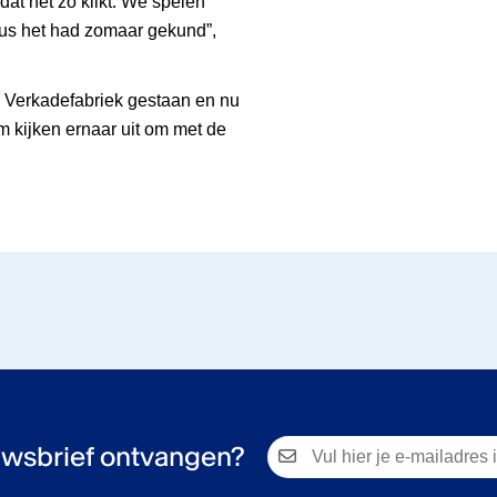
dat het zo klikt. We spelen
 dus het had zomaar gekund”,
de Verkadefabriek gestaan en nu
im kijken ernaar uit om met de
wsbrief ontvangen?