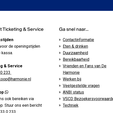
 Ticketing & Service
Ga snel naar...
stijden
Contactinformatie
voor de openingstijden
Eten & drinken
 kassa.
Duurzaamheid
Bereikbaarheid
ng & Service
Vrienden en Fans van De
 0 233
Harmonie
rkoop@harmonie.nl
Werken bij
Veelgestelde vragen
pp
ANBI status
ns ook bereiken via
VSCD Bezoekersvoorwaard
. Stuur ons een bericht
Techniek
233 0 233
.