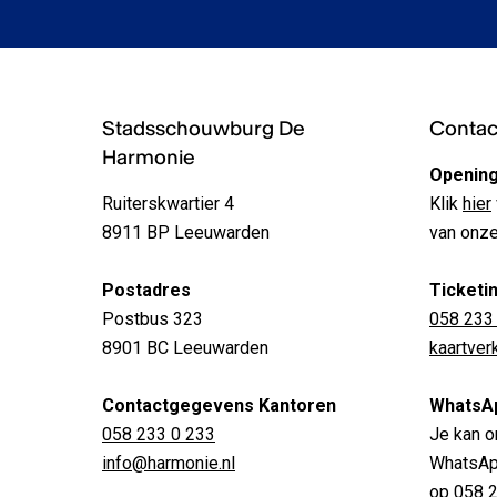
Stadsschouwburg De
Contact
Harmonie
Opening
Ruiterskwartier 4
Klik
hier
8911 BP Leeuwarden
van onze
Postadres
Ticketi
Postbus 323
058 233
8901 BC Leeuwarden
kaartve
Contactgegevens Kantoren
WhatsA
058 233 0 233
Je kan o
info@harmonie.nl
WhatsApp
op
058 