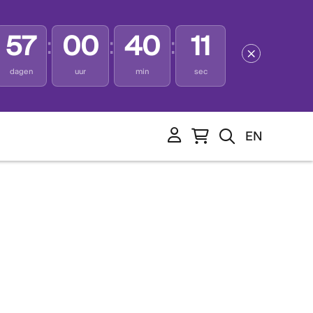
57
00
40
11
:
:
:
dagen
uur
min
sec
EN