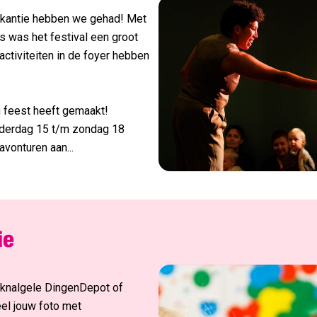
vakantie hebben we gehad! Met
nieuwsbrief wil je ontvangen?
rs was het festival een groot
activiteiten in de foyer hebben
elijkse update
ts: het laatste theaternieuws, updates en info over nieuwe kaart
ox.
’n feest heeft gemaakt!
monie Young update
donderdag 15 t/m zondag 18
elijkse update en tips voor iedereen tussen 12 en 29 jaar.
avonturen aan...
melden
ie
ns knalgele DingenDepot of
el jouw foto met