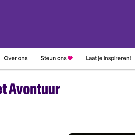
hrijven nieuwsbrief
je in voor onze nieuwsbrief en blijf altijd op de hoogte van nieuw
llingen, aanbiedingen en nog veel meer!
Over ons
Steun ons
Laat je inspireren!
dres:
et Avontuur
am:
naam: