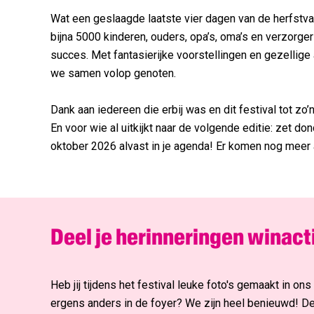
Wat een geslaagde laatste vier dagen van de herfst
Welke 
bijna 5000 kinderen, ouders, opa’s, oma’s en verzorge
succes. Met fantasierijke voorstellingen en gezellige 
Wek
we samen volop genoten.
Mis nie
in je inb
Dank aan iedereen die erbij was en dit festival tot zo
Har
En voor wie al uitkijkt naar de volgende editie: zet 
Een wek
oktober 2026 alvast in je agenda! Er komen nog meer 
Aan
Deel je herinneringen winact
Heb jij tijdens het festival leuke foto's gemaakt in o
ergens anders in de foyer? We zijn heel benieuwd! De