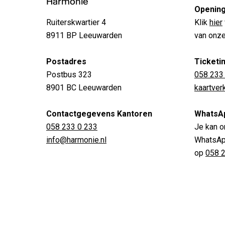
Harmonie
Opening
Ruiterskwartier 4
Klik
hier
8911 BP Leeuwarden
van onze
Postadres
Ticketi
Postbus 323
058 233
8901 BC Leeuwarden
kaartve
Contactgegevens Kantoren
WhatsA
058 233 0 233
Je kan o
info@harmonie.nl
WhatsApp
op
058 