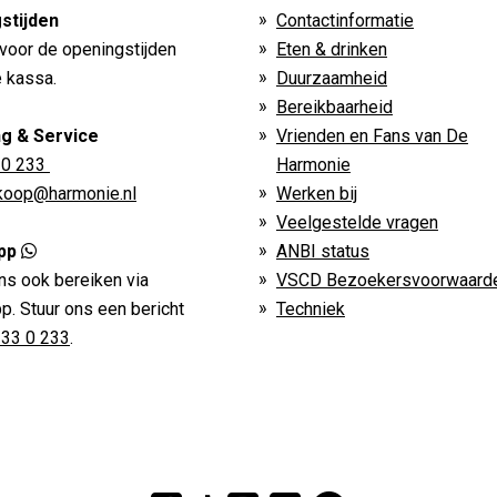
stijden
Contactinformatie
voor de openingstijden
Eten & drinken
 kassa.
Duurzaamheid
Bereikbaarheid
ng & Service
Vrienden en Fans van De
 0 233
Harmonie
rkoop@harmonie.nl
Werken bij
Veelgestelde vragen
pp
ANBI status
ns ook bereiken via
VSCD Bezoekersvoorwaard
. Stuur ons een bericht
Techniek
233 0 233
.