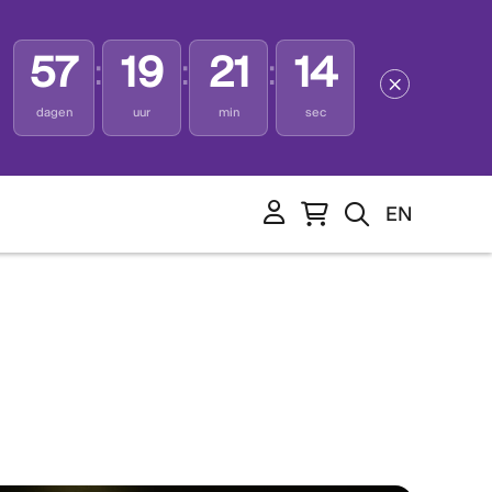
57
19
21
13
:
:
:
dagen
uur
min
sec
e
EN