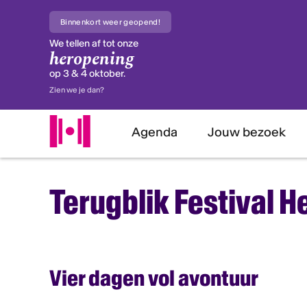
Binnenkort weer geopend!
We tellen af tot onze
heropening
Insc
op 3 & 4 oktober.
Zien we je dan?
Schrijf 
voorste
Agenda
Jouw bezoek
E-maila
Terugblik Festival H
Voorna
Achter
Vier dagen vol avontuur