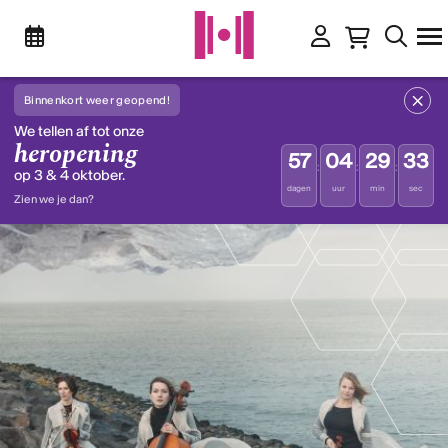
Binnenkort weer geopend!
We tellen af tot onze
heropening
57
04
29
33
:
:
:
op 3 & 4 oktober.
dagen
uur
min
sec
Zien we je dan?