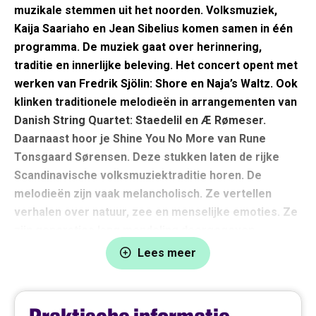
muzikale stemmen uit het noorden. Volksmuziek,
Kaija Saariaho en Jean Sibelius komen samen in één
programma. De muziek gaat over herinnering,
traditie en innerlijke beleving. Het concert opent met
werken van Fredrik Sjölin: Shore en Naja’s Waltz. Ook
klinken traditionele melodieën in arrangementen van
Danish String Quartet: Staedelil en Æ Rømeser.
Daarnaast hoor je Shine You No More van Rune
Tonsgaard Sørensen. Deze stukken laten de rijke
Scandinavische volksmuziektraditie horen. De
melodieën zijn vaak melancholisch. Ze vertellen
verhalen over natuur, zee en menselijke emoties. Ze
zijn generaties lang mondeling doorgegeven.
Lees meer
Na de pauze klinkt het Strijkkwartet in d klein, op. 56
Voces Intimae (1908) van Jean Sibelius. Dit werk voelt als
een intiem gesprek tussen stemmen uit verleden en