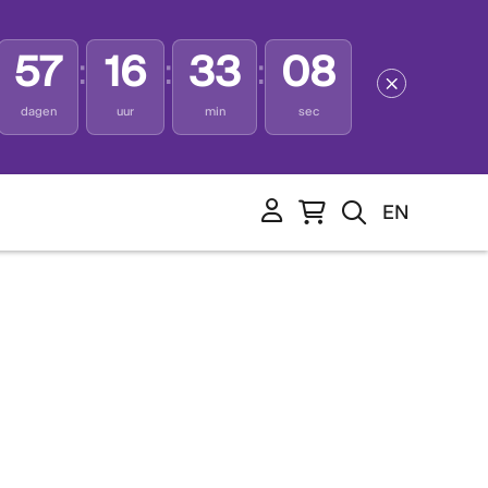
57
16
33
08
:
:
:
dagen
uur
min
sec
EN