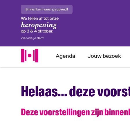
Binnenkort weer geopend!
We tellen af tot onze
heropening
op 3 & 4 oktober.
Zien we je dan?
Agenda
Jouw bezoek
Helaas... deze voorst
Deze voorstellingen zijn binnenk