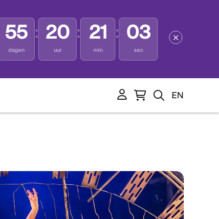
55
20
21
03
:
:
:
dagen
uur
min
sec
EN