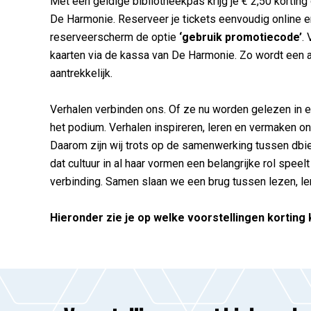
Met een geldige bibliotheekpas krijg je € 2,50 korting 
De Harmonie. Reserveer je tickets eenvoudig online en
reserveerscherm de optie
‘gebruik promotiecode’
.
kaarten via de kassa van De Harmonie. Zo wordt een a
aantrekkelijk.
Verhalen verbinden ons. Of ze nu worden gelezen in 
het podium. Verhalen inspireren, leren en vermaken o
Daarom zijn wij trots op de samenwerking tussen db
dat cultuur in al haar vormen een belangrijke rol speel
verbinding. Samen slaan we een brug tussen lezen, le
Hieronder zie je op welke voorstellingen korting k