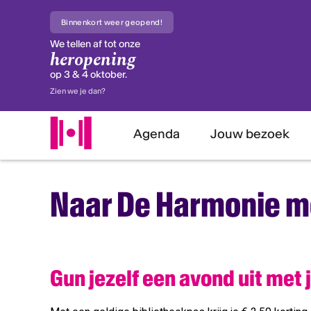
Binnenkort weer geopend!
We tellen af tot onze
heropening
op 3 & 4 oktober.
Zien we je dan?
Agenda
Jouw bezoek
Naar De Harmonie me
Gun jezelf een avond uit met 