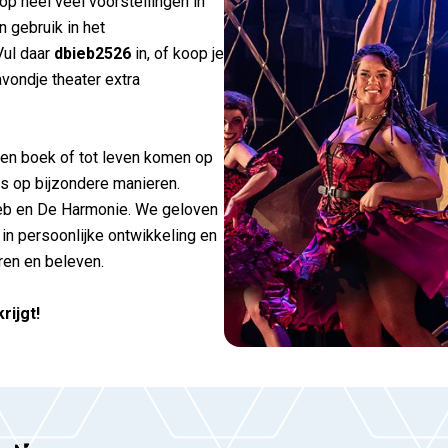
op heel veel voorstellingen in
 gebruik in het
 Vul daar
dbieb2526
in, of koop je
vondje theater extra
een boek of tot leven komen op
ns op bijzondere manieren.
ieb en De Harmonie. We geloven
t in persoonlijke ontwikkeling en
ren en beleven.
rijgt!