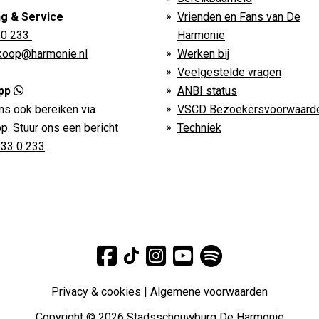
ng & Service
Vrienden en Fans van De
 0 233
Harmonie
rkoop@harmonie.nl
Werken bij
Veelgestelde vragen
pp
ANBI status
ns ook bereiken via
VSCD Bezoekersvoorwaard
. Stuur ons een bericht
Techniek
233 0 233
.
Privacy & cookies
|
Algemene voorwaarden
Copyright © 2026 Stadsschouwburg De Harmonie