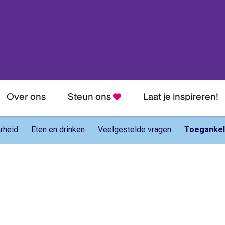
hrijven nieuwsbrief
je in voor onze nieuwsbrief en blijf altijd op de hoogte van nieuw
llingen, aanbiedingen en nog veel meer!
Over ons
Steun ons
Laat je inspireren!
dres:
rheid
Eten en drinken
Veelgestelde vragen
Toegankeli
am:
naam: