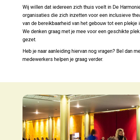
Wij willen dat iedereen zich thuis voelt in De Harmo
Welke 
organisaties die zich inzetten voor een inclusieve the
van de bereikbaarheid van het gebouw tot een plekje in
Wek
We denken graag met je mee voor een geschikte plek i
Mis nie
gezet.
in je inb
Heb je naar aanleiding hiervan nog vragen? Bel dan me
Har
medewerkers helpen je graag verder.
Een wek
Aan