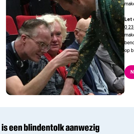
mak
Let 
0 23
make
beno
op b
N
n is een blindentolk aanwezig