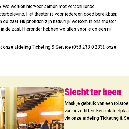
nie. We werken hiervoor samen met verschillende
nieuwsbrief wil je ontvangen?
aterbeleving. Het theater is voor iedereen goed bereikbaar,
 de zaal. Hulphonden zijn natuurlijk welkom in ons theater.
elijkse update
n de zaal. Hieronder hebben we alles voor je op een rij
ts: het laatste theaternieuws, updates en info over nieuwe kaart
ox.
t onze afdeling Ticketing & Service (
058 233 0 233
), onze
monie Young update
elijkse update en tips voor iedereen tussen 12 en 29 jaar.
melden
Slecht ter been
Maak je gebruik van een rolstoe
van onze liften. Een rolstoelplaa
via onze afdeling Ticketing & 