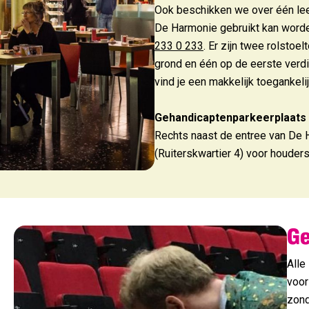
Ook beschikken we over één leen
De Harmonie gebruikt kan worden
233 0 233
. Er zijn twee rolsto
grond en één op de eerste verdi
vind je een makkelijk toegankeli
Gehandicaptenparkeerplaats
Rechts naast de entree van De 
(Ruiterskwartier 4) voor houder
Ge
Alle
voor
zond