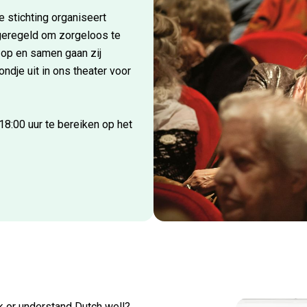
e stichting organiseert
s geregeld om zorgeloos te
s op en samen gaan zij
ndje uit in ons theater voor
8:00 uur te bereiken op het
k or understand Dutch well?