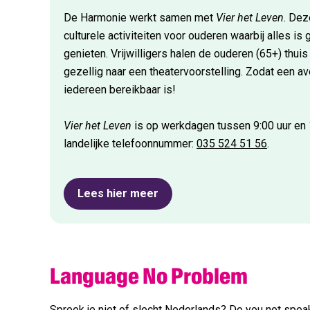
De Harmonie werkt samen met
Vier het Leven
. Dez
culturele activiteiten voor ouderen waarbij alles i
genieten. Vrijwilligers halen de ouderen (65+) thui
gezellig naar een theatervoorstelling. Zodat een avo
iedereen bereikbaar is!
Vier het Leven
is op werkdagen tussen 9:00 uur en 1
landelijke telefoonnummer:
035 524 51 56
.
Lees hier meer
Language No Problem
Spreek je niet of slecht Nederlands? Do you not spea