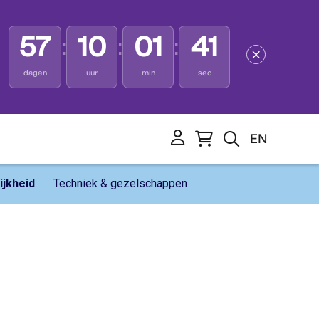
57
10
01
40
:
:
:
dagen
uur
min
sec
e
EN
jkheid
Techniek & gezelschappen