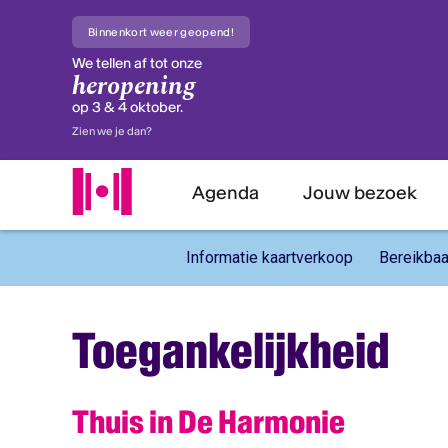
Binnenkort weer geopend!
We tellen af tot onze
heropening
Insc
op 3 & 4 oktober.
Zien we je dan?
Schrijf 
voorste
Agenda
Jouw bezoek
E-maila
Informatie kaartverkoop
Bereikbaa
Voorna
Toegankelijkheid
Achter
Thuis in De Harmonie