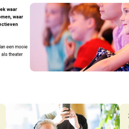
lek waar
nieuwsbrief wil je ontvangen?
omen, waar
ectieven
elijkse update
ts: het laatste theaternieuws, updates en info over nieuwe kaart
ox.
 dan een mooie
monie Young update
 als theater
elijkse update en tips voor iedereen tussen 12 en 29 jaar.
melden