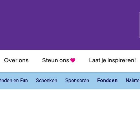
hrijven nieuwsbrief
je in voor onze nieuwsbrief en blijf altijd op de hoogte van nieuw
llingen, aanbiedingen en nog veel meer!
Over ons
Steun ons
Laat je inspireren!
dres:
enden en Fan
Schenken
Sponsoren
Fondsen
Nalate
am:
naam: