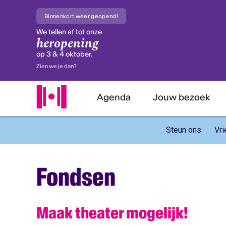
Binnenkort weer geopend!
We tellen af tot onze
heropening
Insc
op 3 & 4 oktober.
Zien we je dan?
Schrijf 
voorste
Agenda
Jouw bezoek
E-maila
Steun ons
Vri
Voorna
Fondsen
Achter
Maak theater mogelijk!