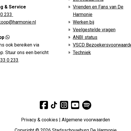
ng & Service
Vrienden en Fans van De
 0 233
Harmonie
rkoop@harmonie.nl
Werken bij
Veelgestelde vragen
pp
ANBI status
ns ook bereiken via
VSCD Bezoekersvoorwaard
. Stuur ons een bericht
Techniek
233 0 233
.
Privacy & cookies
|
Algemene voorwaarden
Copyright © 2026 Stadsschouwburg De Harmonie