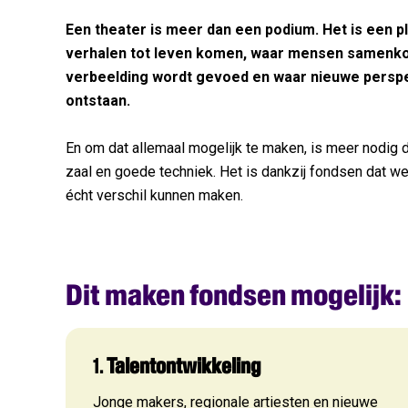
Een theater is meer dan een podium. Het is een p
Welke 
verhalen tot leven komen, waar mensen samenk
verbeelding wordt gevoed en waar nieuwe persp
Wek
ontstaan.
Mis nie
in je inb
En om dat allemaal mogelijk te maken, is meer nodig
Har
zaal en goede techniek. Het is dankzij fondsen dat we
Een wek
écht verschil kunnen maken.
Aan
Dit maken fondsen mogelijk:
1.
Talentontwikkeling
Jonge makers, regionale artiesten en nieuwe