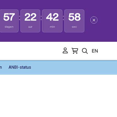
57
22
42
57
:
:
:
dagen
uur
min
sec
e
EN
n
ANBI-status